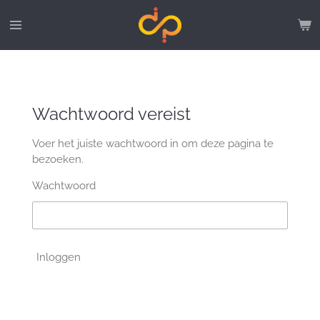
Ga
direct
naar
de
hoofdinhoud
Wachtwoord vereist
Voer het juiste wachtwoord in om deze pagina te
bezoeken.
Wachtwoord
Inloggen