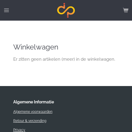
Ga
direct
naar
de
hoofdinhoud
Winkelwagen
Er zitten geen artikelen (meer) in de winkelwagen.
Algemene Informatie
Algemene voorwaarden
Retour & verzending
Privacy